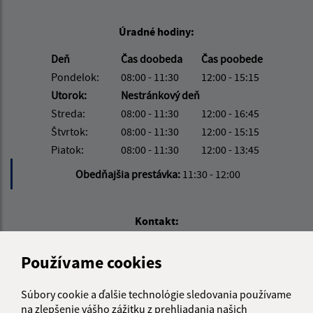
Úradné hodiny:
Deň
Čas doobeda
Čas poobede
Pondelok:
08:00 - 11:30
12:00 - 15:15
Utorok:
Nestránkový deň
Streda:
08:00 - 11:30
12:00 - 16:45
Štvrtok:
08:00 - 11:30
12:00 - 15:15
Piatok:
08:00 - 11:30
12:00 - 13:45
Obedňajšia prestávka:
11:30 - 12:00
Kontakt:
Obecný úrad Hruštín
Používame cookies
Hruštín 468/2
029 52 Hruštín
Súbory cookie a ďalšie technológie sledovania používame
na zlepšenie vášho zážitku z prehliadania našich
info@hrustin.sk