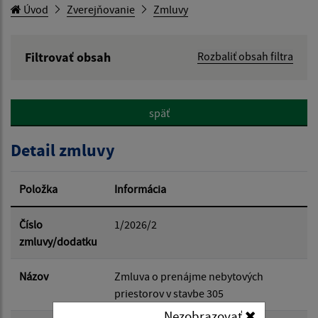
Úvod
Zverejňovanie
Zmluvy
Filtrovať obsah
Rozbaliť obsah filtra
Hľadaný výraz:
späť
Hľadať v:
Detail zmluvy
Typ dátumu:
Položka
Informácia
Dátum od:
Číslo
1/2026/2
zmluvy/dodatku
Dátum do:
Názov
Zmluva o prenájme nebytových
priestorov v stavbe 305
Nezobrazovať