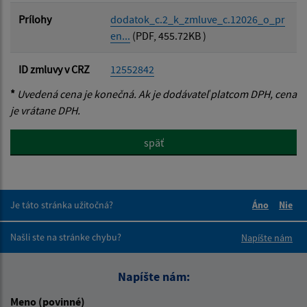
Prílohy
dodatok_c.2_k_zmluve_c.12026_o_pr
en...
(PDF, 455.72KB )
ID zmluvy v CRZ
12552842
*
Uvedená cena je konečná. Ak je dodávateľ platcom DPH, cena
je vrátane DPH.
späť
Je táto stránka užitočná?
Áno
Nie
Boli tieto 
Boli 
Našli ste na stránke chybu?
Napíšte nám
Napíšte nám:
Meno (povinné)