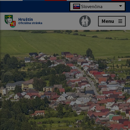
Slovenčina
Hruštín
Menu
Oficiálna stránka