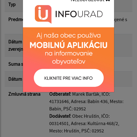
Suma od:
Typ
Dodatok k zmluve
Predmet
Nájomné a úhrada za služby spojené s
Suma do:
užívaním
Dátum
06.07.2026
Typ:
zverejnenia
Suma s DPH*
700.00 €
Filtrovať
Reset
Dátum uzavretia
29.06.2026
Zmluvná strana
Odberateľ
: Marek Barťák, IČO:
41731646, Adresa: Babín 436, Mesto:
Babín, PSČ: 02952
Dodávateľ
: Obec Hruštín, IČO:
00314501, Adresa: Kultúrna 468/2,
Mesto: Hruštín, PSČ: 02952