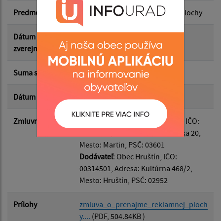
Predmet
Zmluva o prenájme reklamnej plochy
Suma do:
Dátum
17.06.2026
zverejnenia
Typ:
Suma s DPH*
800.00 €
Dátum uzavretia
17.06.2026
Filtrovať
Reset
Zmluvná strana
Odberateľ
: Brantner Fatra s.r.o., IČO:
31578861, Adresa: Ul. Robotnícka 20,
Mesto: Martin, PSČ: 03601
Dodávateľ
: Obec Hruštín, IČO:
00314501, Adresa: Kultúrna 468/2,
Mesto: Hruštín, PSČ: 02952
Prílohy
zmluva_o_prenajme_reklamnej_ploch
y....
(PDF, 504.84KB )