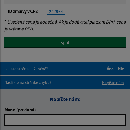
ID zmluvy v CRZ
12479641
*
Uvedená cena je konečná. Ak je dodávateľ platcom DPH, cena
je vrátane DPH.
späť
Je táto stránka užitočná?
Áno
Nie
Boli tieto 
Boli 
Našli ste na stránke chybu?
Napíšte nám
Napíšte nám:
Meno (povinné)