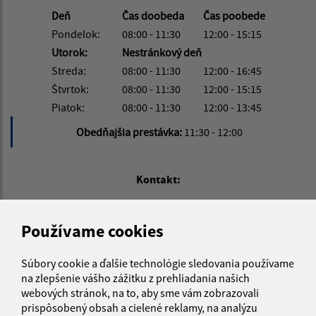
Deň
Čas doobeda
Čas poobede
Pondelok:
08:00 - 11:30
12:00 - 15:15
Utorok:
Nestránkový deň
Streda:
08:00 - 11:30
12:00 - 16:45
Štvrtok:
08:00 - 11:30
12:00 - 15:15
Piatok:
08:00 - 11:30
12:00 - 13:45
Obedňajšia prestávka:
11:30 - 12:00
Kontakt:
Obecný úrad Hruštín
Hruštín 468/2
Používame cookies
029 52 Hruštín
Súbory cookie a ďalšie technológie sledovania používame
info@hrustin.sk
na zlepšenie vášho zážitku z prehliadania našich
+421 43 557 71 11
webových stránok, na to, aby sme vám zobrazovali
prispôsobený obsah a cielené reklamy, na analýzu
IČO: 00314501