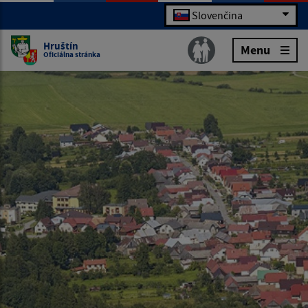
Slovenčina
Hruštín
Menu
Oficiálna stránka