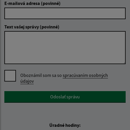
E-mailová adresa (povinné)
Text vašej správy (povinné)
Oboznámil som sa so
spracúvaním osobných
údajov
Google reCaptcha Response
Odoslať správu
Úradné hodiny: