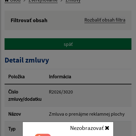
Filtrovať obsah
Rozbaliť obsah filtra
Hľadaný výraz:
späť
Hľadať v:
Detail zmluvy
Typ dátumu:
Položka
Informácia
Dátum od:
Číslo
R2026/3020
zmluvy/dodatku
Dátum do:
Názov
Zmluva o prenájme reklamnej plochy
Nezobrazovať
Typ
Hlavná zmluva
Suma od: