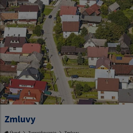
Zmluvy
Úvod
Zverejňovanie
Zmluvy