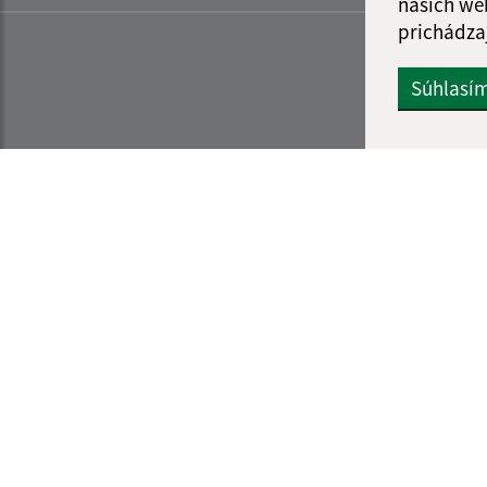
našich we
prichádza
Súhlasí
Informácie o stránke:
Navigácia:
Vyhlásenie o prístupnosti
Vytlačiť aktuálnu strá
Autorské práva
Mapa stránok