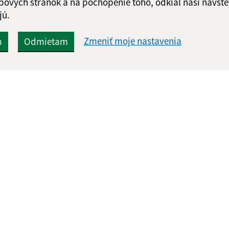
bových stránok a na pochopenie toho, odkiaľ naši návšte
jú.
Zmeniť moje nastavenia
m
Odmietam
Rýchle odkazy:
Aktualiz
nku
Aktuality
05.08.2026 
Naša obec