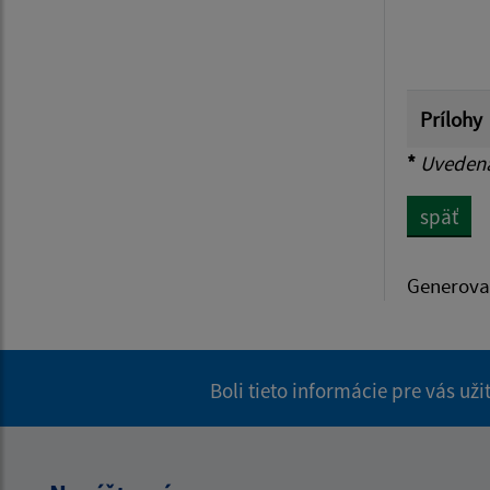
Prílohy
*
Uvedená 
späť
Generova
Boli tieto informácie pre vás už