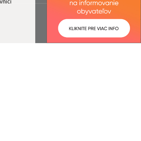
vníci
ované:
Správca obsahu:
07:34 hod.
Správca obsahu je Obec Hruštín.
Vytvorené v súlade s
Jednotným