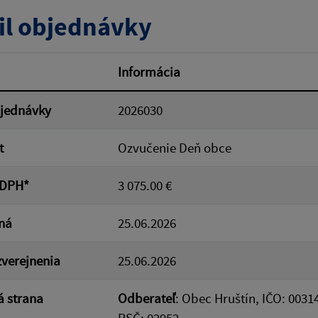
tumu:
Dátum od:
il objednávky
od:
Suma do:
Informácia
bjednávky
2026030
ovať
t
Ozvučenie Deň obce
 DPH*
3 075.00 €
ná
25.06.2026
verejnenia
25.06.2026
 strana
Odberateľ
: Obec Hruštín, IČO: 0031
PSČ: 02952