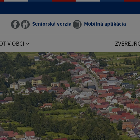
Seniorská verzia
Mobilná aplikácia
OT V OBCI
ZVEREJŇ