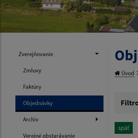
Ob
Zverejňovanie
Zmluvy
Úvod
Faktúry
Filtr
Objednávky
Hľadan
Archív
späť
Verejné obstarávanie