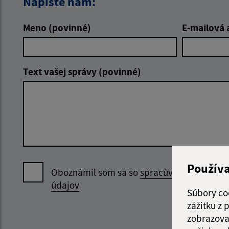
Napíšte nám:
Meno (povinné)
E-mailová 
Text vašej správy (povinné)
Použív
Oboznámil som sa so
spracúvaním osobný
údajov
Súbory co
zážitku z
zobrazova