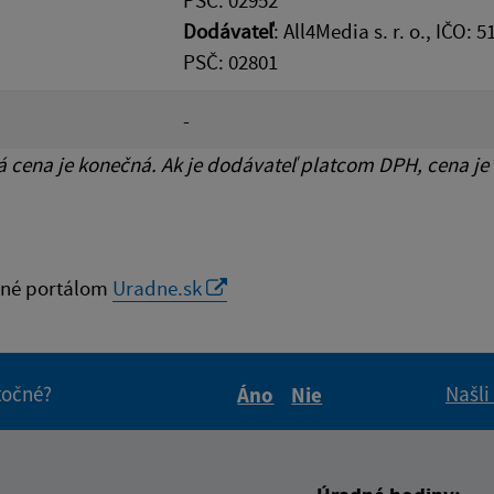
Dodávateľ
: All4Media s. r. o., IČO:
PSČ: 02801
-
cena je konečná. Ak je dodávateľ platcom DPH, cena je
né portálom
Uradne.sk
itočné?
Našli
Áno
Nie
Boli tieto informácie pre 
Boli tieto informáci