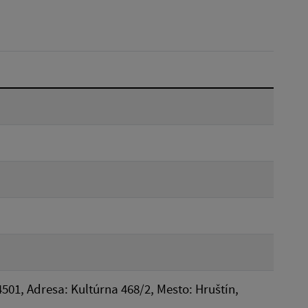
Dátum do:
Reset
4501, Adresa: Kultúrna 468/2, Mesto: Hruštín,