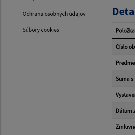
Typ dá
Deta
Ochrana osobných údajov
Suma 
Súbory cookies
Položka
Číslo o
Filtr
Predme
Suma s
Vystave
Dátum z
Zmluvná