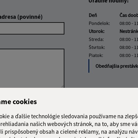
Úradné hodiny:
Deň
Čas doo
adresa (povinné)
Pondelok:
08:00 - 1
Utorok:
Nestrán
Streda:
08:00 - 1
Štvrtok:
08:00 - 1
Piatok:
08:00 - 1
Obedňajšia prestáv
ame cookies
Google reCaptcha Response
Odoslať
ch
správu
okie a ďalšie technológie sledovania používame na zlepš
 prehliadania našich webových stránok, na to, aby sme v
li prispôsobený obsah a cielené reklamy, na analýzu náv