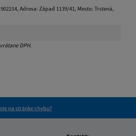
 51902214, Adresa: Západ 1139/41, Mesto: Trstená,
 vrátane DPH.
 ste na stránke chybu?
vás užitočné?
e pre vás užitočné?