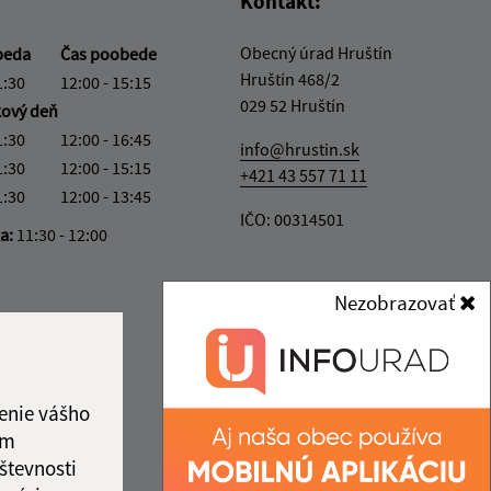
Kontakt:
Obecný úrad Hruštín
beda
Čas poobede
Hruštín 468/2
1:30
12:00 - 15:15
029 52 Hruštín
kový deň
1:30
12:00 - 16:45
info@hrustin.sk
1:30
12:00 - 15:15
+421 43 557 71 11
1:30
12:00 - 13:45
IČO: 00314501
ka:
11:30 - 12:00
Nezobrazovať
enie vášho
ám
števnosti