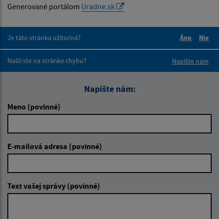
Generované portálom
Uradne.sk
Je táto stránka užitočná?
Áno
Nie
Boli tieto 
Boli 
Našli ste na stránke chybu?
Napíšte nám
Napíšte nám:
Meno (povinné)
E-mailová adresa (povinné)
Text vašej správy (povinné)