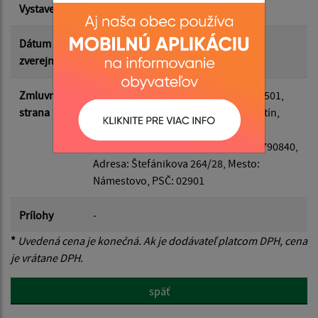
Vystavená
14.05.2026
Suma do:
Dátum
14.05.2026
zverejnenia
Filtrovať
Reset
Zmluvná
Odberateľ
: Obec Hruštín, IČO: 00314501,
strana
Adresa: Kultúrna 468/2, Mesto: Hruštín,
PSČ: 02952
Dodávateľ
: Erika Škuláňová, IČO: 51790840,
Adresa: Štefánikova 264/28, Mesto:
Námestovo, PSČ: 02901
Prílohy
-
*
Uvedená cena je konečná. Ak je dodávateľ platcom DPH, cena
je vrátane DPH.
späť