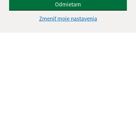
Odmietam
Zmeniť moje nastavenia
Informácie o stránke:
Vyhlásenie o prístupnosti
Autorské práva
Ochrana osobných údajov
Navigácia:
Vytlačiť aktuálnu stránku
Mapa stránok
Cookies