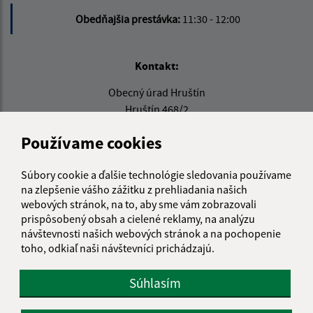
Obedňajšia prestávka:
11:30 - 12:00
Kontakt:
Obecný úrad Hruštín
Hruštín 468/2
029 52 Hruštín
Používame cookies
info@hrustin.sk
+421 43 557 71 11
Súbory cookie a ďalšie technológie sledovania používame
na zlepšenie vášho zážitku z prehliadania našich
IČO: 00314501
webových stránok, na to, aby sme vám zobrazovali
prispôsobený obsah a cielené reklamy, na analýzu
návštevnosti našich webových stránok a na pochopenie
toho, odkiaľ naši návštevníci prichádzajú.
Súhlasím