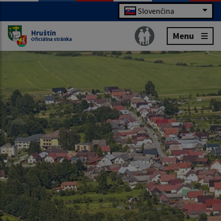
Slovenčina
Hruštín
Menu
Oficiálna stránka