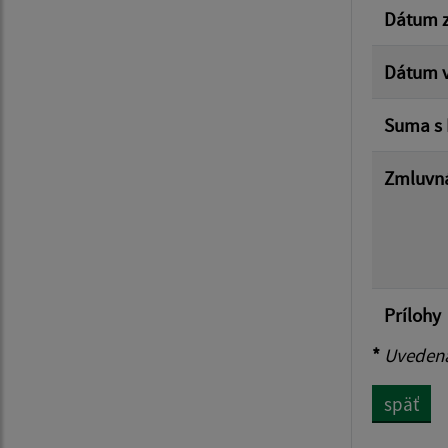
Dátum z
Dátum v
Suma s
Zmluvná
Prílohy
*
Uvedená 
späť