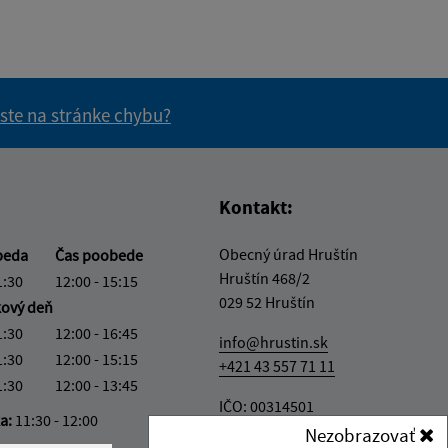
 ste na stránke chybu?
vás užitočné?
e pre vás užitočné?
Kontakt:
Obecný úrad Hruštín
beda
Čas poobede
Hruštín 468/2
1:30
12:00 - 15:15
029 52 Hruštín
kový deň
1:30
12:00 - 16:45
info@hrustin.sk
1:30
12:00 - 15:15
+421 43 557 71 11
1:30
12:00 - 13:45
IČO: 00314501
ka:
11:30 - 12:00
Nezobrazovať