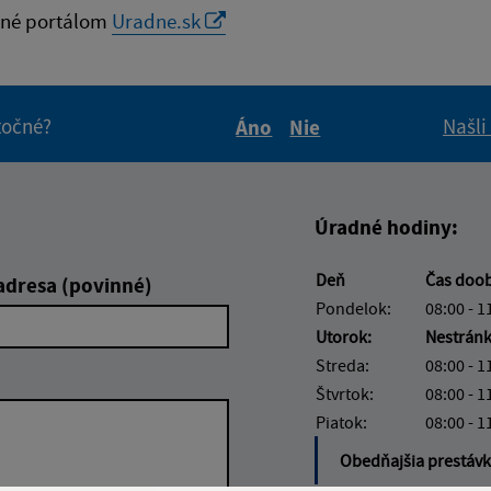
né portálom
Uradne.sk
itočné?
Našli
Áno
Nie
Boli tieto informácie pre 
Boli tieto informáci
Úradné hodiny:
Deň
Čas doo
adresa (povinné)
Pondelok:
08:00 - 1
Utorok:
Nestrán
Streda:
08:00 - 1
Štvrtok:
08:00 - 1
Piatok:
08:00 - 1
Obedňajšia prestáv