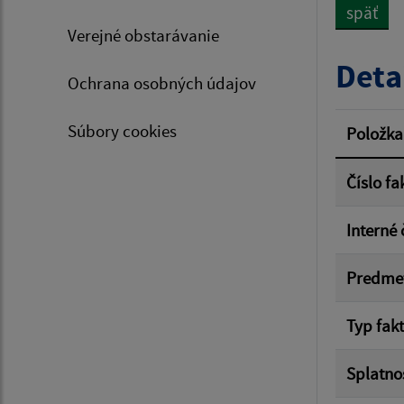
späť
Verejné obstarávanie
Typ dá
Deta
Ochrana osobných údajov
Suma 
Súbory cookies
Položka
Číslo fa
Filtr
Interné 
Predme
Typ fak
Splatno