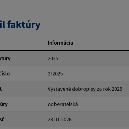
tumu:
Dátum od:
il faktúry
od:
Suma do:
Informácia
ktury
2025
ovať
číslo
2/2025
t
Vystavené dobropisy za rok 2025
túry
odberateľská
sť
28.01.2026