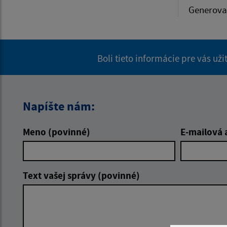
Generova
Boli tieto informácie pre vás už
Napíšte nám:
Meno (povinné)
E-mailová 
Text vašej správy (povinné)