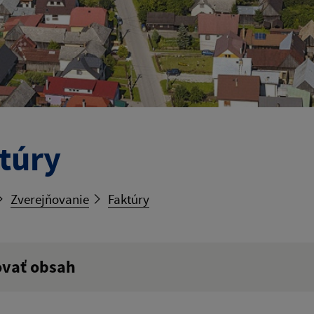
túry
Zverejňovanie
Faktúry
ovať obsah
ý výraz: