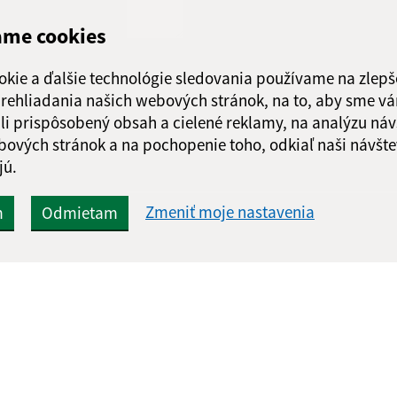
ame cookies
okie a ďalšie technológie sledovania používame na zlepš
Google reCaptcha Response
Odoslať
ch
 prehliadania našich webových stránok, na to, aby sme v
správu
li prispôsobený obsah a cielené reklamy, na analýzu náv
bových stránok a na pochopenie toho, odkiaľ naši návšte
jú.
Zmeniť moje nastavenia
m
Odmietam