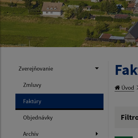
Fak
Zverejňovanie
Zmluvy
Úvod
Faktúry
Filtr
Objednávky
Hľadan
Archív