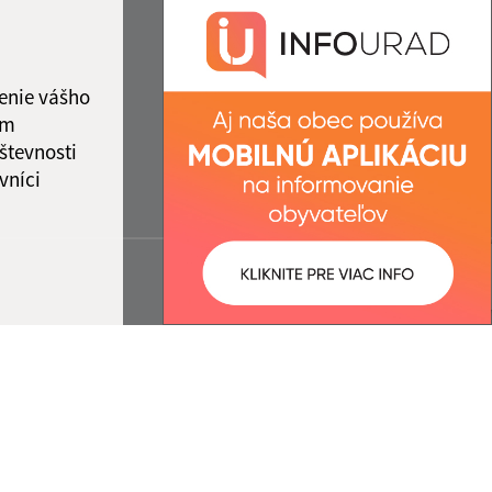
enie vášho
ám
števnosti
vníci