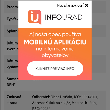
Nezobrazovať
Suma od:
Predmet
vystavené faktúry rok 2025
Typ faktúry
odberateľská
Suma do:
Splatnosť
28.01.2026
Dátum
28.01.2026
Filtrovať
Reset
zverejnenia
Dátum
31.12.2025
vystavenia
Suma s
0.00 €
DPH*
Zmluvná
Odberateľ
: Obec Hruštín, IČO: 00314501,
strana
Adresa: Kultúrna 468/2, Mesto: Hruštín,
PSČ: 02952