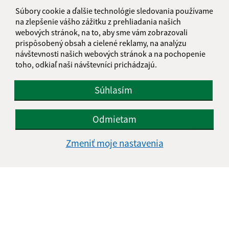
029 52 Hruštín
Súbory cookie a ďalšie technológie sledovania používame
na zlepšenie vášho zážitku z prehliadania našich
info@hrustin.sk
webových stránok, na to, aby sme vám zobrazovali
+421 43 557 71 11
prispôsobený obsah a cielené reklamy, na analýzu
návštevnosti našich webových stránok a na pochopenie
IČO: 00314501
toho, odkiaľ naši návštevníci prichádzajú.
Súhlasím
Odmietam
Zmeniť moje nastavenia