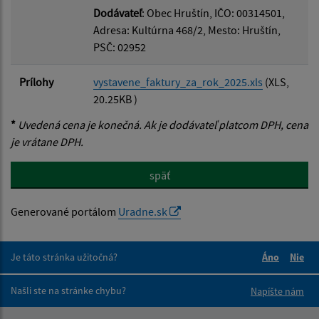
Dodávateľ
: Obec Hruštín, IČO: 00314501,
Adresa: Kultúrna 468/2, Mesto: Hruštín,
PSČ: 02952
Prílohy
vystavene_faktury_za_rok_2025.xls
(XLS,
20.25KB )
*
Uvedená cena je konečná. Ak je dodávateľ platcom DPH, cena
je vrátane DPH.
späť
Generované portálom
Uradne.sk
Je táto stránka užitočná?
Áno
Nie
Boli tieto 
Boli 
Našli ste na stránke chybu?
Napíšte nám