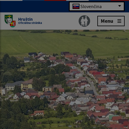
Slovenčina
Hruštín
Menu
Oficiálna stránka