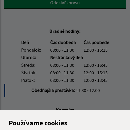
Google reCaptcha Response
Odoslať správu
Úradné hodiny:
Deň
Čas doobeda
Čas poobede
Pondelok:
08:00 - 11:30
12:00 - 15:15
Utorok:
Nestránkový deň
Streda:
08:00 - 11:30
12:00 - 16:45
Štvrtok:
08:00 - 11:30
12:00 - 15:15
Piatok:
08:00 - 11:30
12:00 - 13:45
Obedňajšia prestávka:
11:30 - 12:00
Kontakt:
Obecný úrad Hruštín
Používame cookies
Hruštín 468/2