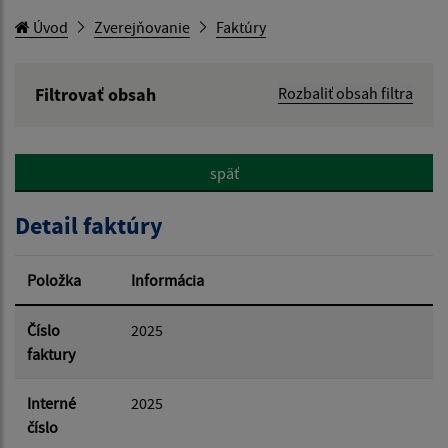
Úvod
Zverejňovanie
Faktúry
Filtrovať obsah
Rozbaliť obsah filtra
Hľadaný výraz:
späť
Hľadať v:
Detail faktúry
Typ dátumu:
Položka
Informácia
Dátum od:
Číslo
2025
faktury
Dátum do:
Interné
2025
číslo