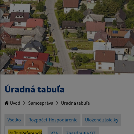
Úradná tabuľa
Úvod
Samospráva
Úradná tabuľa
Všetko
Rozpočet-Hospodárenie
Uložené zásielky
Voľby/Referendá
VZN
Zasadnutia OZ