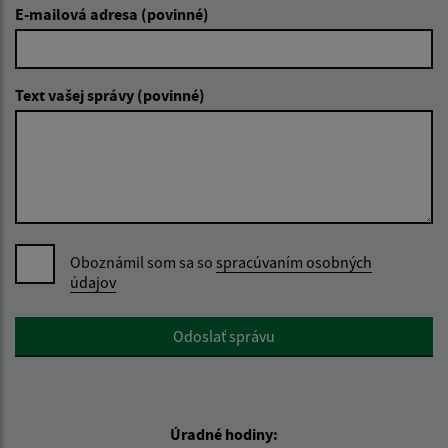
E-mailová adresa (povinné)
Text vašej správy (povinné)
Oboznámil som sa so
spracúvaním osobných
údajov
Google reCaptcha Response
Odoslať správu
Úradné hodiny: