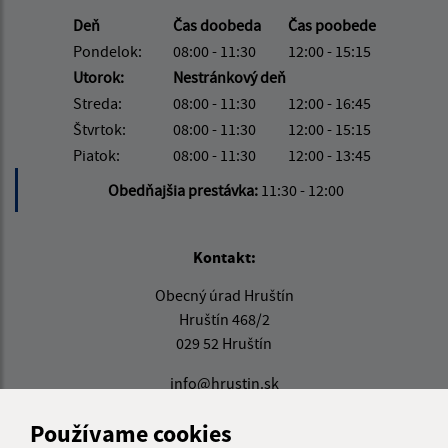
Deň
Čas doobeda
Čas poobede
Pondelok:
08:00 - 11:30
12:00 - 15:15
Utorok:
Nestránkový deň
Streda:
08:00 - 11:30
12:00 - 16:45
Štvrtok:
08:00 - 11:30
12:00 - 15:15
Piatok:
08:00 - 11:30
12:00 - 13:45
Obedňajšia prestávka:
11:30 - 12:00
Kontakt:
Obecný úrad Hruštín
Hruštín 468/2
029 52 Hruštín
info@hrustin.sk
+421 43 557 71 11
Používame cookies
IČO: 00314501