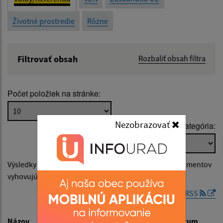
Životné prostredie
Rôzne
Filtrovať obsah
Rozbaliť obsah filtra
Názov:
Počet položiek na stránke:
Popis:
Nezobrazovať
Podkategória:
Dátum zverejnenia od:
Výsledky vyhľadávania v
Voľby/Referendá
(počet dokumentov
Dátum zverejnenia do:
vyhovujúcich zadaným kritériám: 1)
RSS
Filtrovať
Reset
Názov
Popis
Dátum