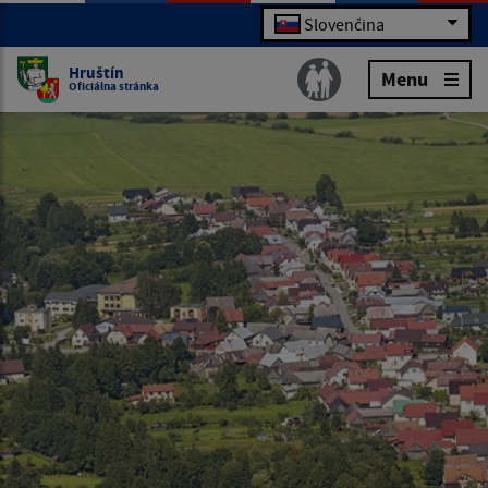
Slovenčina
Hruštín
Menu
Oficiálna stránka