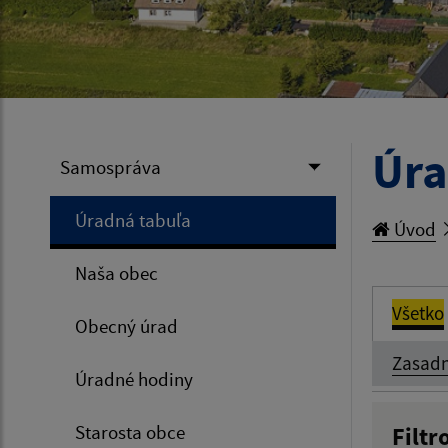
Úra
Samospráva
Úradná tabuľa
Úvod
Naša obec
Všetko
Obecný úrad
Zasadn
Úradné hodiny
Starosta obce
Filtr