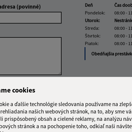
Deň
Čas doo
adresa (povinné)
Pondelok:
08:00 - 1
Utorok:
Nestrán
Streda:
08:00 - 1
Štvrtok:
08:00 - 1
Piatok:
08:00 - 1
Obedňajšia prestáv
Google reCaptcha Response
ame cookies
Odoslať
ch
správu
okie a ďalšie technológie sledovania používame na zlepš
 prehliadania našich webových stránok, na to, aby sme v
li prispôsobený obsah a cielené reklamy, na analýzu náv
bových stránok a na pochopenie toho, odkiaľ naši návšte