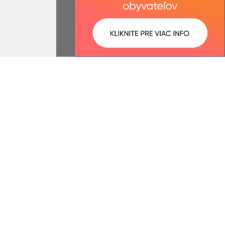
ované:
Správca obsahu:
07:34 hod.
Správca obsahu je Obec Hruštín.
Vytvorené v súlade s
Jednotným
dizajn manuálom elektronických