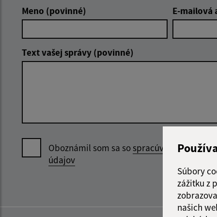
Meno (povinné)
E-mailová 
Text vašej správy (povinné)
Použív
Oboznámil som sa so
spracúvaním osobný
údajov
Súbory co
zážitku z
zobrazova
našich we