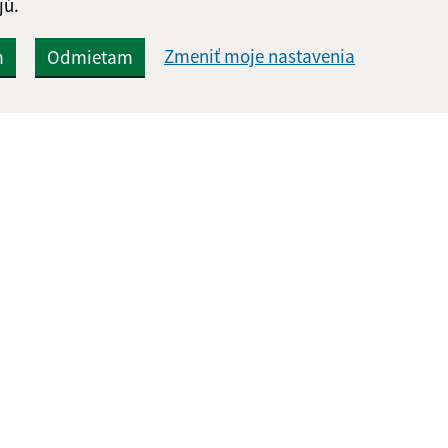
jú.
Zmeniť moje nastavenia
m
Odmietam
Rýchle odkazy:
Aktualiz
nku
Aktuality
05.08.2026 
Naša obec
RSS
História