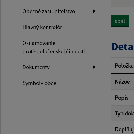
Názov
Obecné zastupiteľstvo
späť
Hlavný kontrolór
Dátum 
Oznamovanie
Deta
protispoločenskej činnosti
Filtr
Položka
Dokumenty
Názov
Symboly obce
Popis
Typ do
Doplňuj