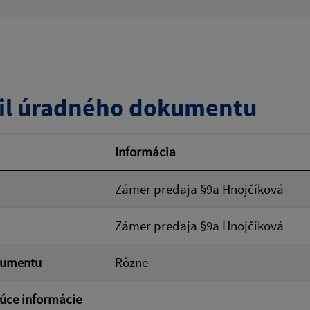
:
Popis:
zverejnenia do:
il úradného dokumentu
ovať
Informácia
Zámer predaja §9a Hnojčíková
Zámer predaja §9a Hnojčíková
kumentu
Rôzne
úce informácie