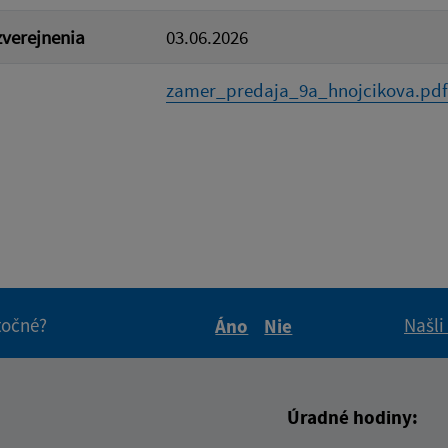
verejnenia
03.06.2026
zamer_predaja_9a_hnojcikova.pdf
itočné?
Našli
Áno
Nie
Boli tieto informácie pre 
Boli tieto informáci
Úradné hodiny: