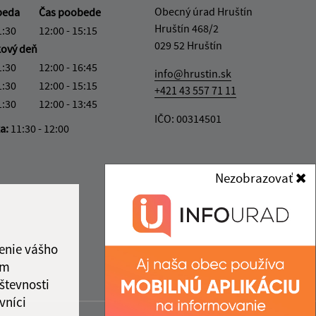
Obecný úrad Hruštín
beda
Čas poobede
Hruštín 468/2
1:30
12:00 - 15:15
029 52 Hruštín
kový deň
1:30
12:00 - 16:45
info@hrustin.sk
1:30
12:00 - 15:15
+421 43 557 71 11
1:30
12:00 - 13:45
IČO: 00314501
ka:
11:30 - 12:00
Nezobrazovať
enie vášho
ám
števnosti
vníci