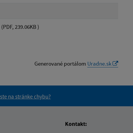
(PDF, 239.06KB )
Generované portálom
Uradne.sk
 ste na stránke chybu?
vás užitočné?
e pre vás užitočné?
Kontakt: