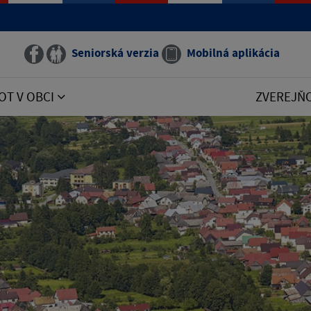
Seniorská verzia
Mobilná aplikácia
OT V OBCI
ZVEREJŇ