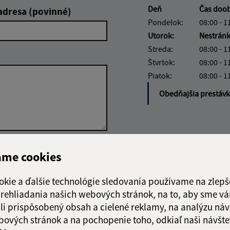
Deň
Čas doo
adresa (povinné)
Pondelok:
08:00 - 1
Utorok:
Nestrán
Streda:
08:00 - 1
Štvrtok:
08:00 - 1
Piatok:
08:00 - 1
Obedňajšia prestáv
Google reCaptcha Response
ame cookies
Odoslať
ch
správu
okie a ďalšie technológie sledovania používame na zlepš
 prehliadania našich webových stránok, na to, aby sme v
li prispôsobený obsah a cielené reklamy, na analýzu náv
bových stránok a na pochopenie toho, odkiaľ naši návšte