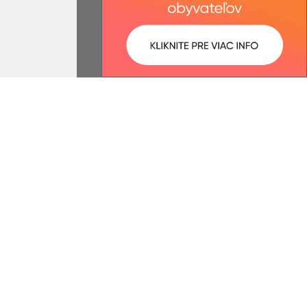
ované:
Správca obsahu:
07:34 hod.
Správca obsahu je Obec Hruštín.
Vytvorené v súlade s
Jednotným
dizajn manuálom elektronických