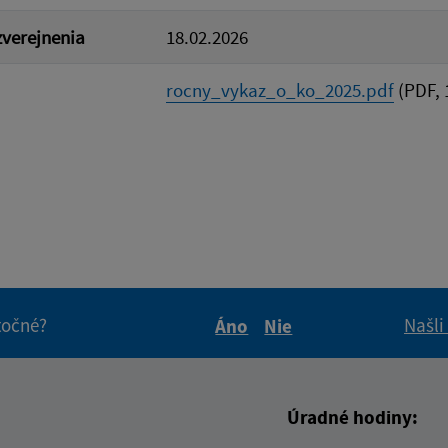
verejnenia
18.02.2026
rocny_vykaz_o_ko_2025.pdf
(PDF, 
itočné?
Našli
Áno
Nie
Boli tieto informácie pre 
Boli tieto informáci
Úradné hodiny: