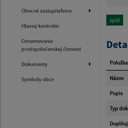
Názov
Obecné zastupiteľstvo
späť
Hlavný kontrolór
Dátum 
Oznamovanie
Deta
protispoločenskej činnosti
Filtr
Položka
Dokumenty
Názov
Symboly obce
Popis
Typ do
Doplňuj