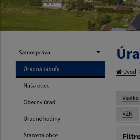
Úra
Samospráva
Úradná tabuľa
Úvod
Naša obec
Všetko
Obecný úrad
VZN
Úradné hodiny
Starosta obce
Filtr