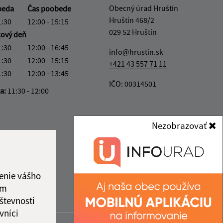
Obecný úrad Hruštín
beda
Čas poobede
Hruštín 468/2
1:30
12:00 - 15:15
029 52 Hruštín
kový deň
1:30
12:00 - 16:45
info@hrustin.sk
1:30
12:00 - 15:15
+421 43 557 71 11
1:30
12:00 - 13:45
IČO: 00314501
ka:
11:30 - 12:00
Nezobrazovať
enie vášho
ám
števnosti
vníci