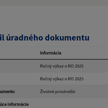
:
Popis:
zverejnenia do:
il úradného dokumentu
ovať
Informácia
Ročný výkaz o KO 2025
Ročný výkaz o KO 2025
kumentu
Životné prostredie
úce informácie