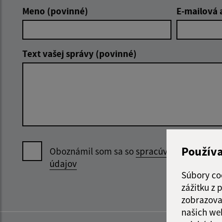
Meno (povinné)
E-mailová 
Text vašej správy (povinné)
Použív
Oboznámil som sa so
spracúvaním osobný
údajov
Súbory co
zážitku z
zobrazova
našich we