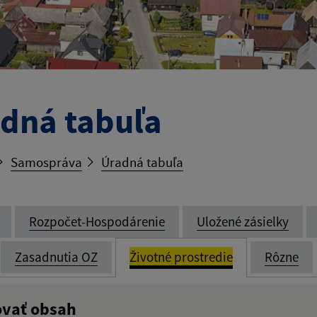
dná tabuľa
Samospráva
Úradná tabuľa
Rozpočet-Hospodárenie
Uložené zásielky
Zasadnutia OZ
Životné prostredie
Rôzne
ovať obsah