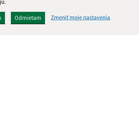
jú.
Zmeniť moje nastavenia
m
Odmietam
Rýchle odkazy:
Aktualiz
nku
Aktuality
05.08.2026 
Naša obec
RSS
História