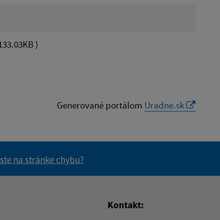
133.03KB )
Generované portálom
Uradne.sk
 ste na stránke chybu?
vás užitočné?
e pre vás užitočné?
Kontakt: