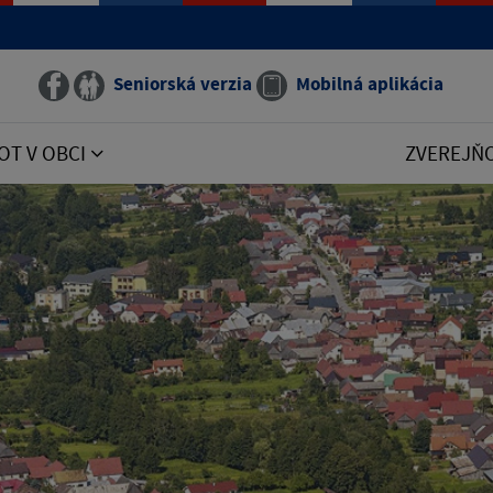
Seniorská verzia
Mobilná aplikácia
OT V OBCI
ZVEREJŇ