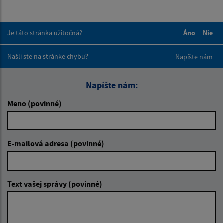
Je táto stránka užitočná?
Áno
Nie
Boli tieto 
Boli 
Našli ste na stránke chybu?
Napíšte nám
Napíšte nám:
Meno (povinné)
E-mailová adresa (povinné)
Text vašej správy (povinné)