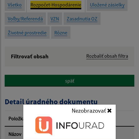
Všetko
Rozpočet-Hospodárenie
Uložené zásielky
Voľby/Referendá
VZN
Zasadnutia OZ
Životné prostredie
Rôzne
Filtrovať obsah
Rozbaliť obsah filtra
Názov:
späť
Popis:
Detail úradného dokumentu
Dátum zverejnenia od:
Nezobrazovať
Položka
Informácia
Dátum zverejnenia do:
Názov
Príloha 1-4. 2023