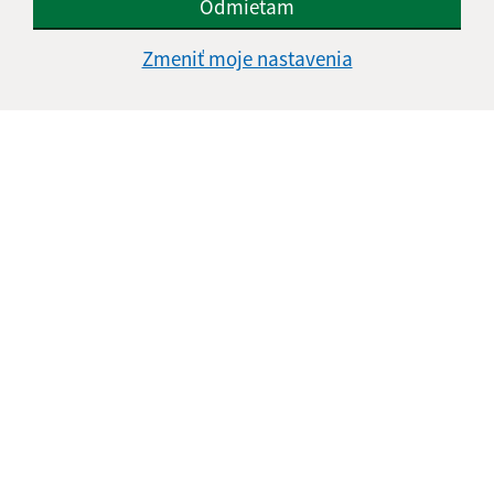
Odmietam
Zmeniť moje nastavenia
Informácie o stránke:
Vyhlásenie o prístupnosti
Autorské práva
Ochrana osobných údajov
Navigácia:
Vytlačiť aktuálnu stránku
Mapa stránok
Cookies