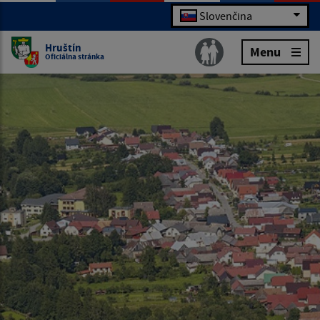
Slovenčina
Hruštín
Menu
Oficiálna stránka