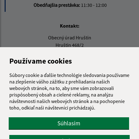
Obedňajšia prestávka:
11:30 - 12:00
Kontakt:
Obecný úrad Hruštín
Hruštín 468/2
029 52 Hruštín
Používame cookies
info@hrustin.sk
+421 43 557 71 11
Súbory cookie a ďalšie technológie sledovania používame
na zlepšenie vášho zážitku z prehliadania našich
IČO: 00314501
webových stránok, na to, aby sme vám zobrazovali
prispôsobený obsah a cielené reklamy, na analýzu
návštevnosti našich webových stránok a na pochopenie
toho, odkiaľ naši návštevníci prichádzajú.
Súhlasím