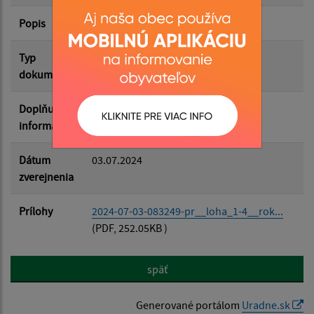
Popis
Filtrovať
Reset
Typ
Rozpočet-Hospodárenie
dokumentu
Doplňujúce
informácie
Dátum
03.07.2024
zverejnenia
Prílohy
2024-07-03-083249-pr__loha_1-4__rok...
(PDF, 252.05KB )
späť
Generované portálom
Uradne.sk