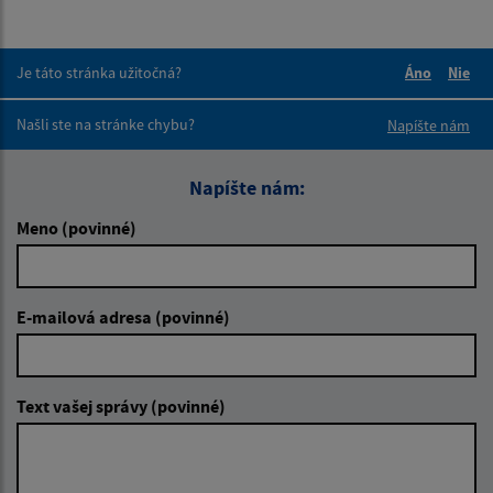
Je táto stránka užitočná?
Áno
Nie
Boli tieto 
Boli 
Našli ste na stránke chybu?
Napíšte nám
Napíšte nám:
Meno (povinné)
E-mailová adresa (povinné)
Text vašej správy (povinné)