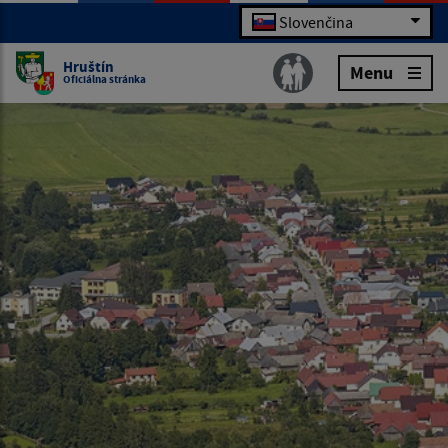
Slovenčina
Hruštín
Menu
Oficiálna stránka