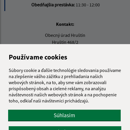
Obedňajšia prestávka:
11:30 - 12:00
Kontakt:
Obecný úrad Hruštín
Hruštín 468/2
029 52 Hruštín
Používame cookies
info@hrustin.sk
+421 43 557 71 11
Súbory cookie a ďalšie technológie sledovania používame
na zlepšenie vášho zážitku z prehliadania našich
IČO: 00314501
webových stránok, na to, aby sme vám zobrazovali
prispôsobený obsah a cielené reklamy, na analýzu
návštevnosti našich webových stránok a na pochopenie
toho, odkiaľ naši návštevníci prichádzajú.
Súhlasím