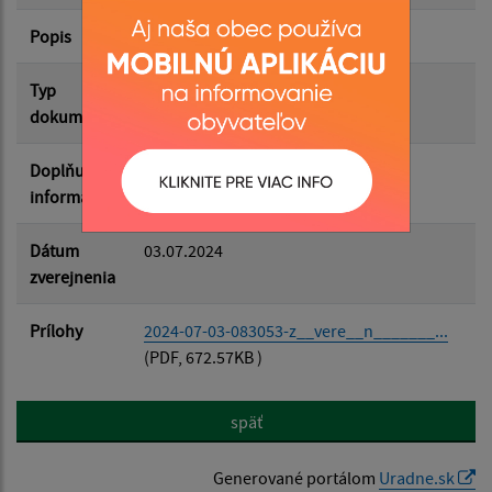
Popis
Filtrovať
Reset
Typ
Rozpočet-Hospodárenie
dokumentu
Doplňujúce
informácie
Dátum
03.07.2024
zverejnenia
Prílohy
2024-07-03-083053-z__vere__n_______...
(PDF, 672.57KB )
späť
Generované portálom
Uradne.sk