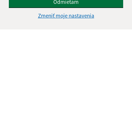
Odmietam
Zmeniť moje nastavenia
Informácie o stránke:
Vyhlásenie o prístupnosti
Autorské práva
Ochrana osobných údajov
Navigácia:
Vytlačiť aktuálnu stránku
Mapa stránok
Cookies