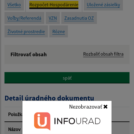
Všetko
Rozpočet-Hospodárenie
Uložené zásielky
Voľby/Referendá
VZN
Zasadnutia OZ
Životné prostredie
Rôzne
Filtrovať obsah
Rozbaliť obsah filtra
Názov:
späť
Popis:
Detail úradného dokumentu
Dátum zverejnenia od:
Nezobrazovať
Položka
Informácia
Dátum zverejnenia do:
Názov
Záverečný účet obce za rok 2023