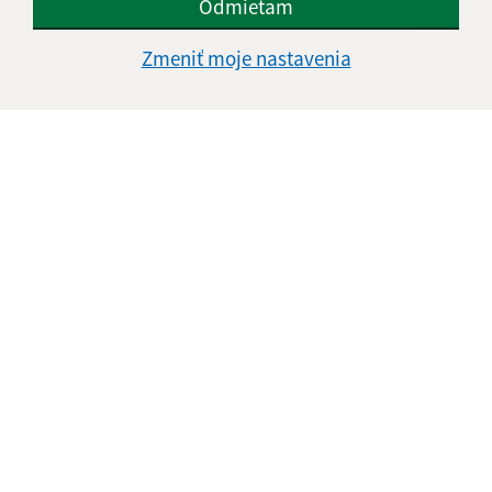
Odmietam
Zmeniť moje nastavenia
Informácie o stránke:
Vyhlásenie o prístupnosti
Autorské práva
Ochrana osobných údajov
Navigácia:
Vytlačiť aktuálnu stránku
Mapa stránok
Cookies