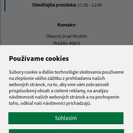
Obedňajšia prestávka:
11:30 - 12:00
Kontakt:
Obecný úrad Hruštín
Hruštín 468/2
029 52 Hruštín
Používame cookies
info@hrustin.sk
+421 43 557 71 11
Súbory cookie a ďalšie technológie sledovania používame
na zlepšenie vášho zážitku z prehliadania našich
IČO: 00314501
webových stránok, na to, aby sme vám zobrazovali
prispôsobený obsah a cielené reklamy, na analýzu
návštevnosti našich webových stránok a na pochopenie
toho, odkiaľ naši návštevníci prichádzajú.
Súhlasím