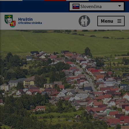
Slovenčina
Hruštín
Menu
Oficiálna stránka