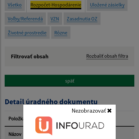
Všetko
Rozpočet-Hospodárenie
Uložené zásielky
Voľby/Referendá
VZN
Zasadnutia OZ
Životné prostredie
Rôzne
Filtrovať obsah
Rozbaliť obsah filtra
Názov:
späť
Popis:
Detail úradného dokumentu
Dátum zverejnenia od:
Nezobrazovať
Položka
Informácia
Dátum zverejnenia do:
Názov
Záverečný účet obce za rok 2024