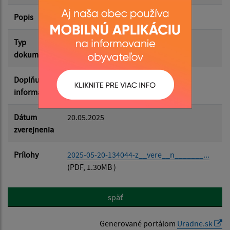
Popis
Filtrovať
Reset
Typ
Rozpočet-Hospodárenie
dokumentu
Doplňujúce
informácie
Dátum
20.05.2025
zverejnenia
Prílohy
2025-05-20-134044-z__vere__n_______...
(PDF, 1.30MB )
späť
Generované portálom
Uradne.sk