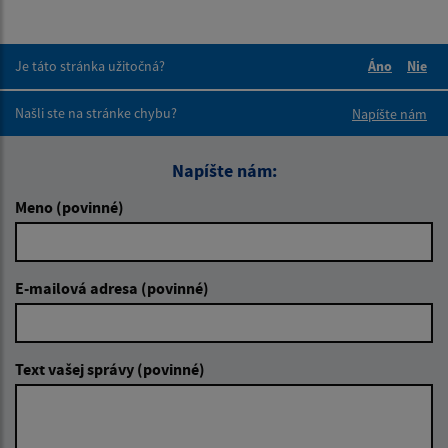
Je táto stránka užitočná?
Áno
Nie
Boli tieto 
Boli 
Našli ste na stránke chybu?
Napíšte nám
Napíšte nám:
Meno (povinné)
E-mailová adresa (povinné)
Text vašej správy (povinné)