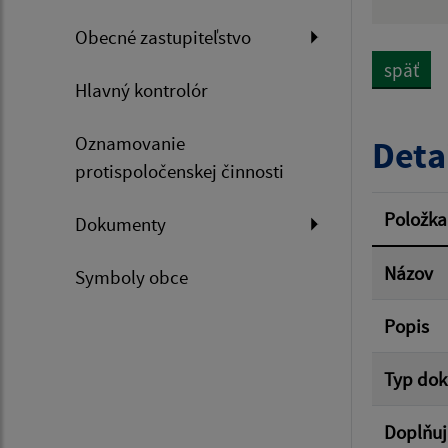
Názov
Obecné zastupiteľstvo
späť
Hlavný kontrolór
Dátum 
Oznamovanie
Deta
protispoločenskej činnosti
Filtr
Položka
Dokumenty
Názov
Symboly obce
Popis
Typ do
Doplňuj