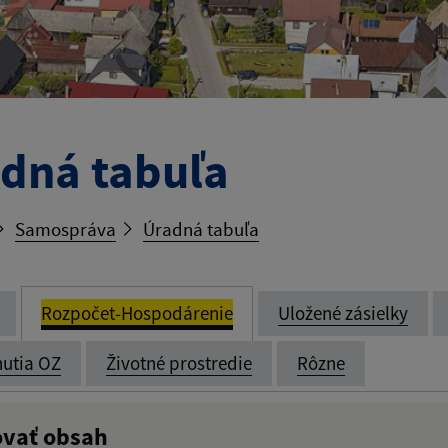
dná tabuľa
Samospráva
Úradná tabuľa
Rozpočet-Hospodárenie
Uložené zásielky
utia OZ
Životné prostredie
Rôzne
ovať obsah