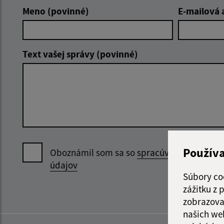
Meno (povinné)
E-mailová 
Text vašej správy (povinné)
Použív
Oboznámil som sa so
spracúvaním osobný
údajov
Súbory co
zážitku z
zobrazova
našich we