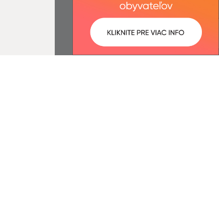
ované:
Správca obsahu:
07:34 hod.
Správca obsahu je Obec Hruštín.
Vytvorené v súlade s
Jednotným
dizajn manuálom elektronických