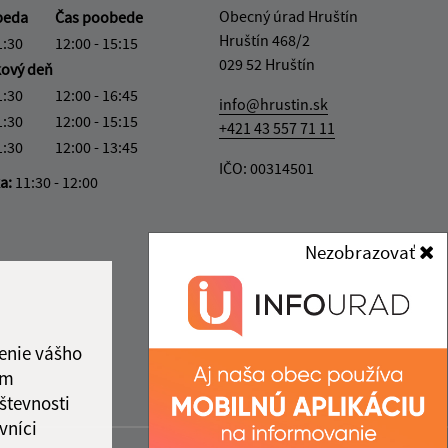
Obecný úrad Hruštín
beda
Čas poobede
Hruštín 468/2
1:30
12:00 - 15:15
029 52 Hruštín
kový deň
1:30
12:00 - 16:45
info@hrustin.sk
1:30
12:00 - 15:15
+421 43 557 71 11
1:30
12:00 - 13:45
IČO: 00314501
ka:
11:30 - 12:00
Nezobrazovať
enie vášho
ám
števnosti
vníci