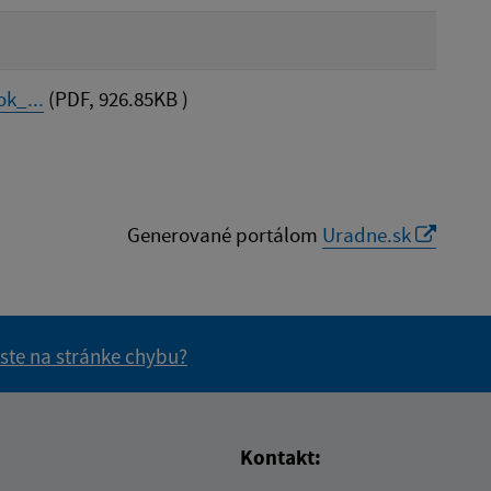
k_...
(PDF, 926.85KB )
Generované portálom
Uradne.sk
 ste na stránke chybu?
vás užitočné?
e pre vás užitočné?
Kontakt: