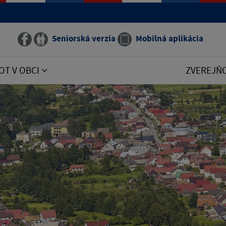
Seniorská verzia
Mobilná aplikácia
OT V OBCI
ZVEREJŇ