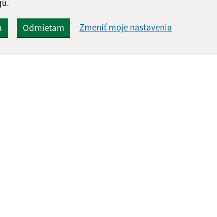
jú.
Zmeniť moje nastavenia
m
Odmietam
Rýchle odkazy:
Aktualiz
nku
Aktuality
05.08.2026 
Naša obec
RSS
História