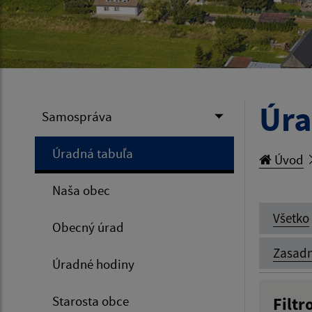
Úra
Samospráva
Úradná tabuľa
Úvod
Naša obec
Všetko
Obecný úrad
Zasadn
Úradné hodiny
Starosta obce
Filtr