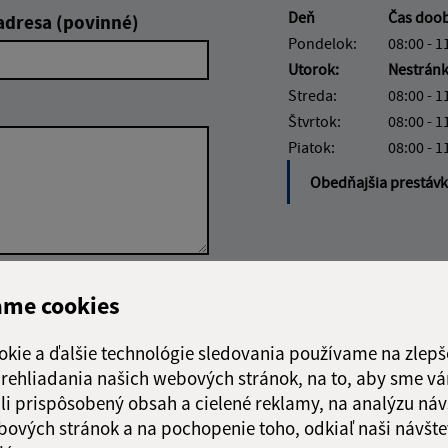
Deň
Čas doo
adresa (povinné)
Pondelok:
08:00 - 1
Utorok:
Nestrán
Streda:
08:00 - 1
Štvrtok:
08:00 - 1
Piatok:
08:00 - 1
Obedňajšia prestáv
Google reCaptcha Response
ame cookies
Odoslať
ch
správu
okie a ďalšie technológie sledovania používame na zlepš
 prehliadania našich webových stránok, na to, aby sme v
li prispôsobený obsah a cielené reklamy, na analýzu náv
bových stránok a na pochopenie toho, odkiaľ naši návšte