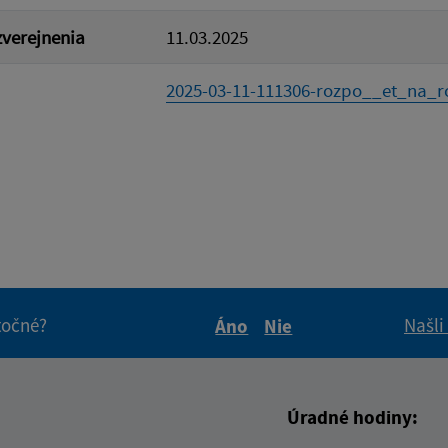
verejnenia
11.03.2025
2025-03-11-111306-rozpo__et_na_ro
itočné?
Našli
Áno
Nie
Boli tieto informácie pre 
Boli tieto informáci
Úradné hodiny: