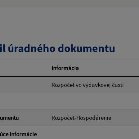
:
Popis:
zverejnenia do:
il úradného dokumentu
ovať
Informácia
Rozpočet vo výdavkovej časti
kumentu
Rozpočet-Hospodárenie
úce informácie