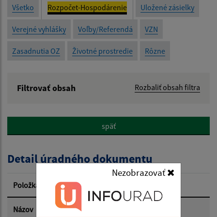
Všetko
Rozpočet-Hospodárenie
Uložené zásielky
Verejné vyhlášky
Voľby/Referendá
VZN
Zasadnutia OZ
Životné prostredie
Rôzne
Filtrovať obsah
Rozbaliť obsah filtra
Názov:
späť
Popis:
Detail úradného dokumentu
Dátum zverejnenia od:
Nezobrazovať
Položka
Informácia
Dátum zverejnenia do:
Názov
Rozpočet obce 2024 príjmy