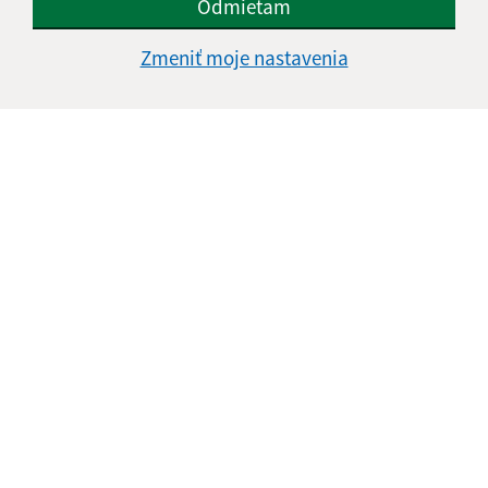
Odmietam
Zmeniť moje nastavenia
Informácie o stránke:
Vyhlásenie o prístupnosti
Autorské práva
Ochrana osobných údajov
Navigácia:
Vytlačiť aktuálnu stránku
Mapa stránok
Cookies