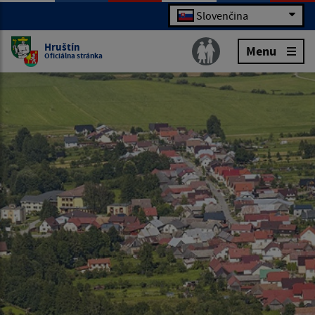
Slovenčina
Hruštín
Menu
Oficiálna stránka