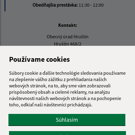
Obedňajšia prestávka:
11:30 - 12:00
Kontakt:
Obecný úrad Hruštín
Hruštín 468/2
029 52 Hruštín
Používame cookies
info@hrustin.sk
+421 43 557 71 11
Súbory cookie a ďalšie technológie sledovania používame
na zlepšenie vášho zážitku z prehliadania našich
IČO: 00314501
webových stránok, na to, aby sme vám zobrazovali
prispôsobený obsah a cielené reklamy, na analýzu
návštevnosti našich webových stránok a na pochopenie
toho, odkiaľ naši návštevníci prichádzajú.
Súhlasím