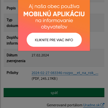
Popis
Filtrovať
Reset
Typ
Rozpočet-Hospodárenie
dokumentu
Doplňujúce
informácie
Dátum
27.02.2024
zverejnenia
Prílohy
2024-02-27-083346-rozpo__et_na_rok_...
(PDF, 245.17KB )
späť
Generované portálom
Uradne.sk