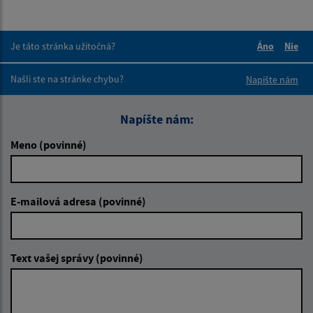
Je táto stránka užitočná?
Áno
Nie
Boli tieto 
Boli 
Našli ste na stránke chybu?
Napíšte nám
Napíšte nám:
Meno (povinné)
E-mailová adresa (povinné)
Text vašej správy (povinné)