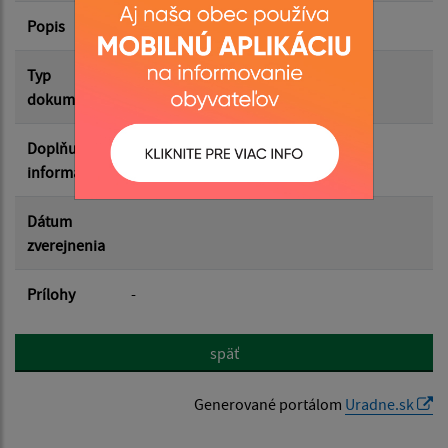
Popis
Filtrovať
Reset
Typ
dokumentu
Doplňujúce
informácie
Dátum
zverejnenia
Prílohy
-
späť
Generované portálom
Uradne.sk