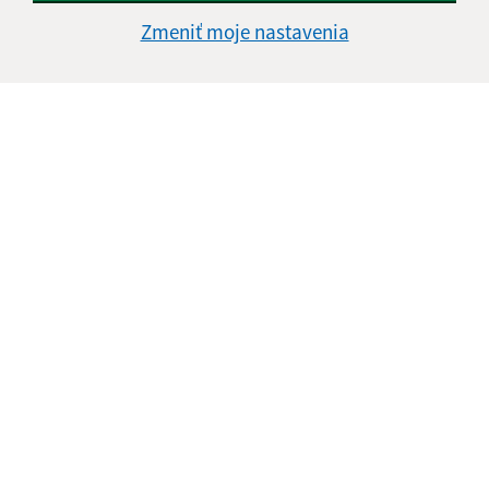
Zmeniť moje nastavenia
Informácie o stránke:
Vyhlásenie o prístupnosti
Autorské práva
Ochrana osobných údajov
Navigácia:
Vytlačiť aktuálnu stránku
Mapa stránok
Cookies
Rýchle odkazy: