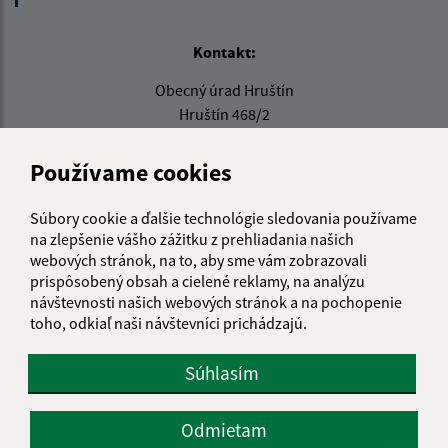
Kontakt:
Obecný úrad Hruštín
Hruštín 468/2
029 52 Hruštín
Používame cookies
info@hrustin.sk
+421 43 557 71 11
Súbory cookie a ďalšie technológie sledovania používame
na zlepšenie vášho zážitku z prehliadania našich
IČO: 00314501
webových stránok, na to, aby sme vám zobrazovali
prispôsobený obsah a cielené reklamy, na analýzu
návštevnosti našich webových stránok a na pochopenie
toho, odkiaľ naši návštevníci prichádzajú.
Súhlasím
Odmietam