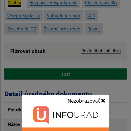
Všetko
Rozpočet-Hospodárenie
Uložené zásielky
Verejné vyhlášky
Voľby/Referendá
VZN
Zasadnutia OZ
Životné prostredie
Rôzne
Filtrovať obsah
Rozbaliť obsah filtra
Názov:
späť
Popis:
Detail úradného dokumentu
Dátum zverejnenia od:
Nezobrazovať
Položka
Informácia
Dátum zverejnenia do:
Názov