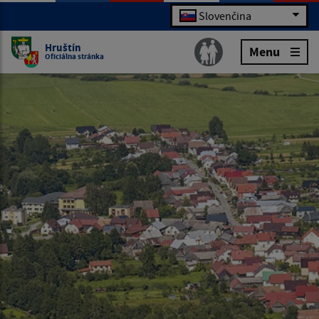
Slovenčina
Hruštín
Menu
Oficiálna stránka