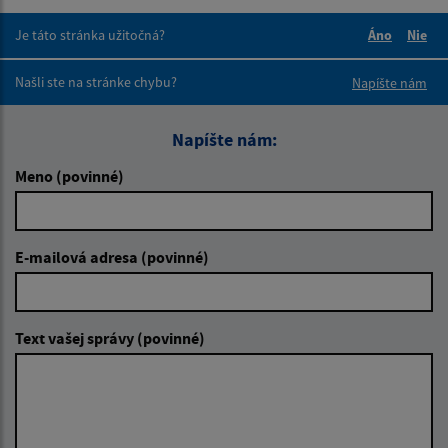
Je táto stránka užitočná?
Áno
Nie
Boli tieto 
Boli 
Našli ste na stránke chybu?
Napíšte nám
Napíšte nám:
Meno (povinné)
E-mailová adresa (povinné)
Text vašej správy (povinné)